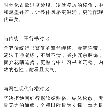
时弱化古欧过度险峻、冷硬凌厉的棱角，中
和笔墨锋芒，让整体风格更温润，更适配现
代审美。
与传统二王行书对比：
舍弃传统行书繁复的牵丝缠绕、虚笔连带，
笔法干净凝练，不飘不滑，减少冗余装饰，
摒弃花哨笔势，更贴合中年习书者沉稳、内
敛的心性，耐看且大气。
与网红现代行楷对比：
坚决拒绝网红行楷软媚甜俗、结体松散、无
骨无力的通病，全程以欧骨为支撑，笔力贯