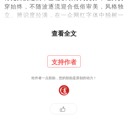
穿始终，不随波逐流迎合低俗审美，风格独
立、辨识度拉满，在一众网红字体中独树一
帜。
查看全文
四、增补实例具象解析（直观易懂）
支持作者
以日常常用的「诚信」「厚德载物」等字词
为例：单字起笔棱角分明，严守欧体方切法
给作者一点鼓励，您的鼓励是原创的动力！
度，笔力劲挺；行笔衔接自然顺滑，恰到好
处融入行书流动气韵，无呆板之感；中宫始
终收紧不涣散，字形扛肩有度不夸张，重心
稳健；通篇排布疏密均衡，既无楷书的匠气
呆板，又无草书的潦草轻浮，一眼便能辨识