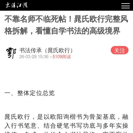
不靠名师不临死帖！晁氏欧行完整风
热点
格拆解，看懂自学书法的高级境界
原创
精华
书法传承（晁氏欧行）
关注
视频
26-03-29 15:36
5109
阅读
专栏
专题
一、整体定位总览
晁氏欧行，是以欧阳询楷书为骨架基底，融
入行书笔意、结合硬笔书写功底与多年实操