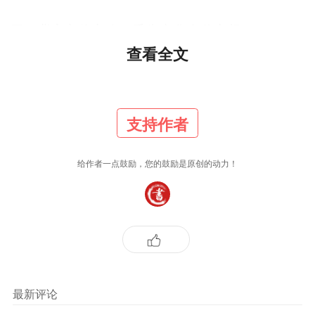
三、背离主体之魂：丢失文化自信之根
查看全文
中华书道，拥有独立完整的审美体系与文化逻
辑，以“中和”为美、以“气韵”为魂、以“风骨”为
支持作者
品，不依附于任何外来艺术话语，根植于华夏文
化土壤，是世界艺术宝库中独一无二的瑰宝。真
给作者一点鼓励，您的鼓励是原创的动力！
正的书法创新，从来不是对传统的全盘否定，而
是立足本源、守正出新，在传承经典法度、文化
内核的基础上，融入时代审美，让书道与时俱
进、薪火相传，这才是文化自信的真正体现。
丑乱吼书的盛行，本质是书者文化主体性的彻底
最新评论
迷失，是对西方审美话语的盲目迎合。部分创作