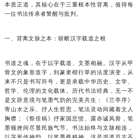
本质正道，其核心在于三重根本性背离，值得每
一位书法传承者警醒与批判。
一、背离文脉之本：斩断汉字载道之根
书道之魂，在于以字载道、文墨相融。汉字从甲
骨文的象形造字，到篆隶楷行草的法度演变，从
来不只是书写符号，更是承载中华历史、文学、
哲学、伦理的文化载体。历代书法经典，无一不
是文辞意境与笔墨气韵的完美共生：《兰亭序》
寄山水之乐、抒人生哲思，笔法灵动间藏着文人
胸襟；《祭侄稿》抒家国悲愤、露赤诚风骨，笔
墨顿挫间尽显民族气节。书法始终与文脉相连，
以字形传神韵，以笔墨载精神，这是书道亘古不