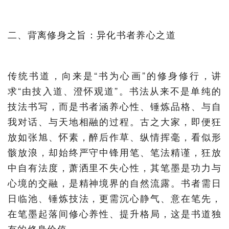
二、背离修身之旨：异化书者养心之道
传统书道，向来是“书为心画”的修身修行，讲
求“由技入道、澄怀观道”。书法从来不是单纯的
技法书写，而是书者涵养心性、锤炼品格、与自
我对话、与天地相融的过程。古之大家，即便狂
放如张旭、怀素，醉后作草、纵情挥毫，看似形
骸放浪，却始终严守中锋用笔、笔法精谨，狂放
中自有法度，萧洒里不失心性，其笔墨是功力与
心境的交融，是精神境界的自然流露。书者需日
日临池、锤炼技法，更需沉心静气、意在笔先，
在笔墨起落间修心养性、提升格局，这是书道独
有的修身价值。