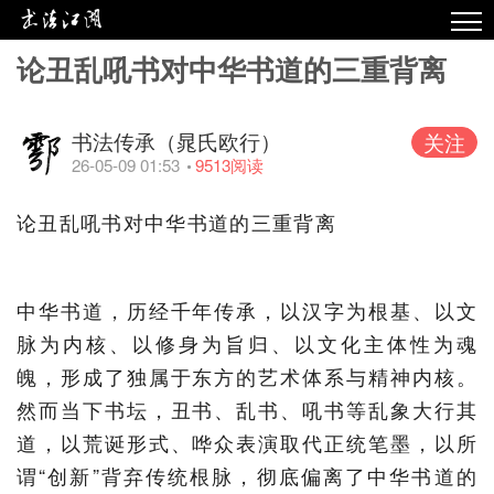
论丑乱吼书对中华书道的三重背离
热点
原创
书法传承（晁氏欧行）
关注
精华
26-05-09 01:53
9513
阅读
视频
论丑乱吼书对中华书道的三重背离
专栏
专题
中华书道，历经千年传承，以汉字为根基、以文
脉为内核、以修身为旨归、以文化主体性为魂
魄，形成了独属于东方的艺术体系与精神内核。
然而当下书坛，丑书、乱书、吼书等乱象大行其
道，以荒诞形式、哗众表演取代正统笔墨，以所
谓“创新”背弃传统根脉，彻底偏离了中华书道的