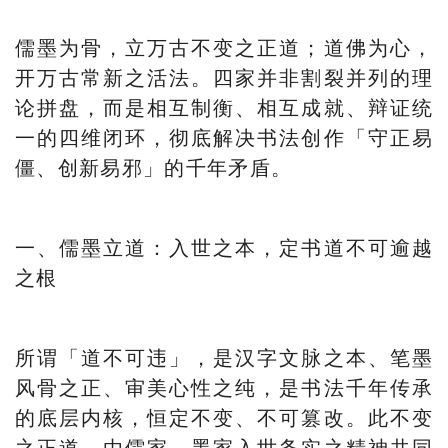
儒墨为骨，立万古不变之正道；道佛为心，
开万古常新之活法。四家并非割裂并列的理
论拼盘，而是相互制衡、相互成就、辩证统
一的四维闭环，彻底解决书法创作「守正易
僵、创新易邪」的千年矛盾。
一、儒墨立道：入世之本，定书道不可逾越
之根
所谓「道不可违」，是汉字文脉之本、笔墨
风骨之正、审美心性之纯，是书法千年传承
的底层内核，恒定不变、不可篡改。此不变
之正道，由儒家、墨家入世务实之精神共同