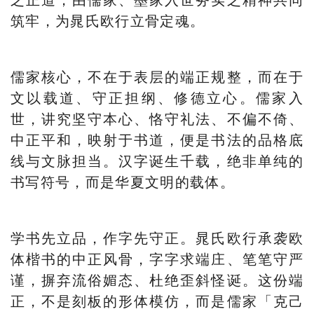
筑牢，为晁氏欧行立骨定魂。
儒家核心，不在于表层的端正规整，而在于
文以载道、守正担纲、修德立心。儒家入
世，讲究坚守本心、恪守礼法、不偏不倚、
中正平和，映射于书道，便是书法的品格底
线与文脉担当。汉字诞生千载，绝非单纯的
书写符号，而是华夏文明的载体。
学书先立品，作字先守正。晁氏欧行承袭欧
体楷书的中正风骨，字字求端庄、笔笔守严
谨，摒弃流俗媚态、杜绝歪斜怪诞。这份端
正，不是刻板的形体模仿，而是儒家「克己