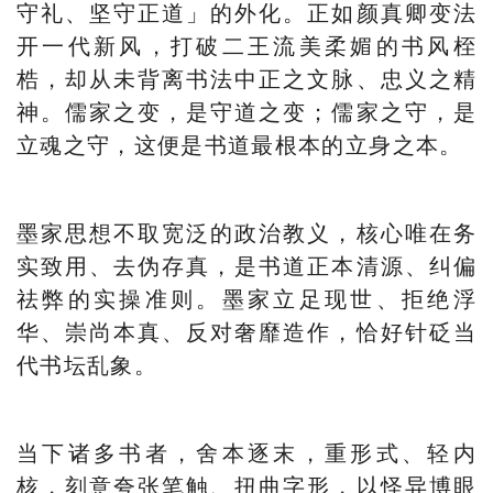
守礼、坚守正道」的外化。正如颜真卿变法
开一代新风，打破二王流美柔媚的书风桎
梏，却从未背离书法中正之文脉、忠义之精
神。儒家之变，是守道之变；儒家之守，是
立魂之守，这便是书道最根本的立身之本。
墨家思想不取宽泛的政治教义，核心唯在务
实致用、去伪存真，是书道正本清源、纠偏
祛弊的实操准则。墨家立足现世、拒绝浮
华、崇尚本真、反对奢靡造作，恰好针砭当
代书坛乱象。
当下诸多书者，舍本逐末，重形式、轻内
核，刻意夸张笔触、扭曲字形，以怪异博眼