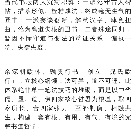
当代书坛两大沉疴积弊：一派死守古人碑
帖，描摹形似、桎梏成法，终成毫无生气的
匠书；一派妄谈创新，解构汉字、肆意扭
曲，沦为离道失根的丑书。二者殊途同归，
皆因不懂守道与变法的辩证关系，偏执一
端、失衡失度。
余深耕欧体、融贯行书，创立「晁氏欧
行」，立核心纲领：法可异，道不可违。此
体系绝非单一笔法技巧的堆砌，而是以中华
儒、墨、道、佛四家核心哲思为根基，取四
家所长、合四家张力、互补制衡、相融共
生，构建一套有根、有用、有气、有境的完
整书道哲学。