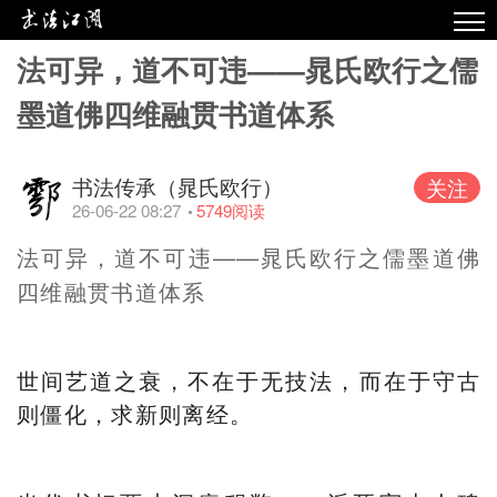
法可异，道不可违——晁氏欧行之儒
热点
墨道佛四维融贯书道体系
原创
精华
书法传承（晁氏欧行）
关注
视频
26-06-22 08:27
5749
阅读
专栏
法可异，道不可违——晁氏欧行之儒墨道佛
四维融贯书道体系
专题
世间艺道之衰，不在于无技法，而在于守古
则僵化，求新则离经。