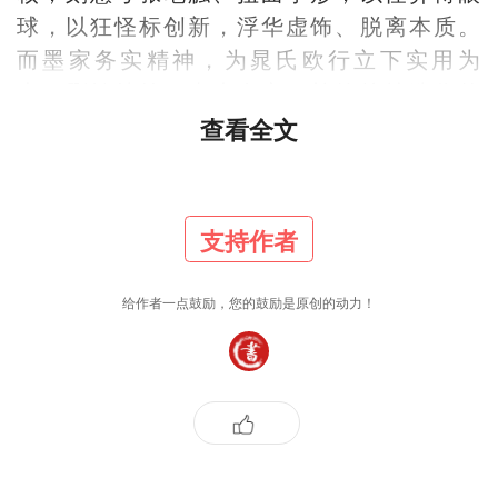
球，以狂怪标创新，浮华虚饰、脱离本质。
而墨家务实精神，为晁氏欧行立下实用为
本、删繁就简、去虚存实、杜绝炫技造作的
绝对底线。作字不求哗众取宠，但求笔墨本
查看全文
真；不学虚浮雕琢，只求法度纯粹，始终以
实用、本真、简约为笔墨内核，纠书坛浮夸
邪俗之弊。
支持作者
给作者一点鼓励，您的鼓励是原创的动力！
儒墨相合，互为支撑，方成书道之恒道：儒
家定精神内核、文脉底线，墨家定实操准
则、审美标准。二者皆为入世之道，立足传
统、扎根本质、坚守本心、杜绝虚妄。若无
儒墨守道，书法便失其骨、失其根、失其
德，变法必成乱变、创新必成叛道。