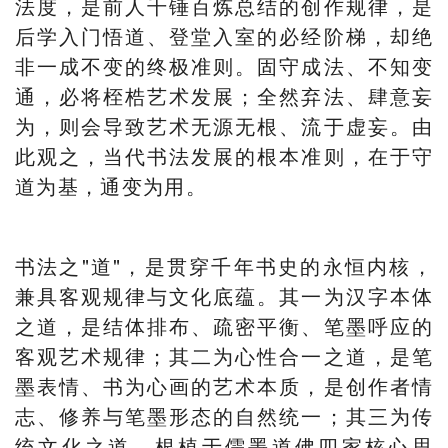
法度，是前人千锤百炼总结的创作规律，是
后学入门悟道、登堂入室的必经阶梯，却绝
非一成不变的终极准则。固守成法、不知变
通，必将桎梏艺术发展；全然弃法、肆意妄
为，则会导致艺术无源无根、流于虚妄。由
此观之，当代书法发展的根本准则，在于守
道为基，通变为用。
书法之"道"，是贯穿千年书史的永恒内核，
兼具客观规律与文化底蕴。其一为汉字本体
之道，是结体排布、疏密平衡、笔墨呼应的
客观艺术规律；其二为心性合一之道，是笔
墨表情、书为心画的艺术本质，是创作者情
志、修养与笔墨形态的自然统一；其三为传
统文化之道，根植于儒墨道佛四家核心思