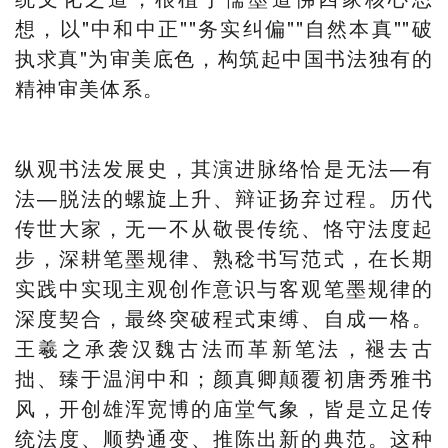
想，以"中和中正""务实纠偏""自然本真""破
执求真"为审美底色，构筑起中国书法独有的
精神审美体系。
纵观书法发展史，其演进脉络恰是无法—有
法—脱法的螺旋上升、辩证扬弃过程。历代
传世大家，无一不从敬畏传统、恪守法度起
步，深耕笔墨规律、熟稔书写范式，在长期
实践中实现主观创作意识与客观笔墨规律的
深度契合，最终突破程式束缚、自成一格。
王羲之承袭汉魏古法而革新笔法，褪去古
拙、臻于温润中和；颜真卿颠覆初唐秀雅书
风，开创雄浑宽博的庙堂气象，皆是立足传
统法度、顺势通变、推陈出新的典范。这种