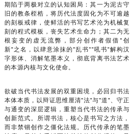
期陷于两极对立的认知困局：其一为泥古守
旧的教条桎梏，将历代法度固化为不可逾越
的刻板戒律，使鲜活的书写艺术沦为机械复
刻的程式模板，丧失艺术生命力；其二为无
根妄变的虚无流弊，部分创作者假借"创
新"之名，以肆意涂抹的"乱书""吼书"解构汉
字形体、消解笔墨本义，彻底背离书法艺术
的本源内核与文化使命。
欲破当代书法发展的双重困境，必回归书法
本体本质，以辩证思维厘清"法"与"道"、守正
与通变的深层逻辑，重塑当代书法的传承与
创新范式。所谓书法，核心是书写之方法，
而非禁锢创作之僵化法规。历代传承的笔墨