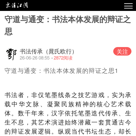
守道与通变：书法本体发展的辩证之
热点
思
原创
精华
书法传承（晁氏欧行）
关注
视频
26-06-26 08:55
2872
阅读
专栏
守道与通变：书法本体发展的辩证之思1
专题
书法者，非仅笔墨线条之技艺游戏，实为承
载中华文脉、凝聚民族精神的核心艺术载
体。数千年来，汉字依托笔墨迭代传承、生
生不息，其艺术演进始终潜藏一套贯通古今
的辩证发展逻辑。纵观当代书坛生态，却长