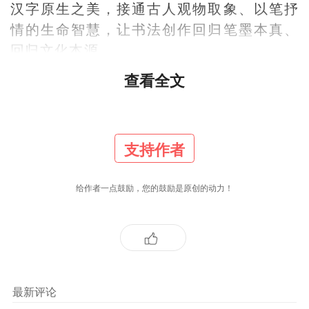
汉字原生之美，接通古人观物取象、以笔抒
情的生命智慧，让书法创作回归笔墨本真、
回归文化本源。
查看全文
书道之精髓，从来是人书合一、德艺相融。
儒家"致中和"、墨家"务实纠偏"、道家"冲气
为和"、佛家"圆融无碍"的哲学理念，共同塑
支持作者
造了中国书法尚中正、尚务实、尚自然、尚
温润的核心审美追求。笔墨之性情，本质是
给作者一点鼓励，您的鼓励是原创的动力！
书者之心性。世俗功利、浮躁虚妄之心，必
生张扬乖戾、刻意造作之笔墨；沉静通透、
守正求真之修养，方得从容自然、气韵贯通
之书作。学书之道，技法为表，修心为里。
唯有涤除浮躁执念，摒弃功利诉求，以从容
最新评论