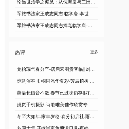
论当世治学之偏见：从倪海厦与二田的舆论冤案说起
军旅书法家王成志同志 临学唐-李世民[七绝]【原文】唐宫俊秀威名传，贞观盛世帝位显。励精图治守最难，泽被后世万民赞。
军旅书法家王成志同志挥毫临学唐-李世民《赐萧瑀》 ❤️唐太宗李世民不仅是著名的政治家、军事家，还是一位书法家和诗人。唐太宗开创了著名的贞观之治，
热评
更多
龙抬瑞气春分至-店启宏图贵客临∥刘耀华.唐江.班镇.莫天华.李昇寿.冯继斌.刘兴华.文志清.胡广英.牛在坤等佳作欣赏∥桂林都市漓江诗书画社微刊∥书法江湖100期
惊蛰催春 巾帼同添华夏彩-芳辰植树 山河共展画图新∥刘耀华.唐江.唐绍辉.冯继斌.班镇.莫天华.刘兵.徐金耀.刘兴华.毛美凤.聂桂生.牛在坤.李昇寿等佳作欣赏
燕语长留音不散.春节已过味仍存∥好诗好词趣文笑话精品书画影作献给您∥桂林都市漓江诗书画社微刊.书法江湖98期
姚岚手机摄影-诗歌唯美佳作欣赏专辑∥中国桂林都市漓江诗书画社∥书法江湖第90期
冬至大如年.家丰岁稔-春分初启社.雨顺风调∥刘耀华.唐江.班镇.莫天华.冯继斌.徐金耀.刘兵.刘兴华.聂桂生.牛在坤.李学民.赵凤海等佳作欣赏∥书法江湖88期
冬闲大雪.开挖半亩鱼塘滋日月-夜静清心.创作三张汉隶绣春秋∥刘耀华.覃远通.韦运雪.唐江.冯继斌.李昇寿.班镇.天鹏.刘兴华.聂桂生.牛在坤等佳作欣赏