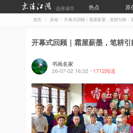
热点
原
选择城市
首页
\
其他
\ 开幕式回顾｜霜屋薪墨，笔耕引静：庆
开幕式回顾｜霜屋薪墨，笔耕引
书画名家
26-07-02 16:32
1712
阅读