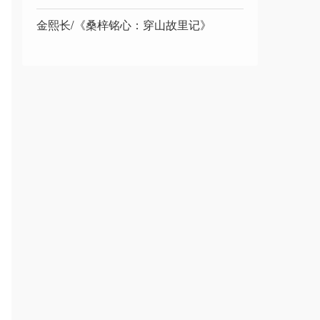
金熙长/《桑梓铭心：穿山故里记》