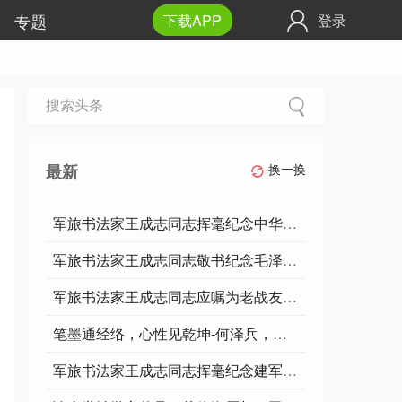
专题
下载APP
登录
最新
换一换
军旅书法家王成志同志挥毫纪念中华民族传统二十四节气【立秋】 今日立秋节气。立秋是二十四节气中的第13个节气，也是秋季的第一个节气‌，通常在公历
军旅书法家王成志同志敬书纪念毛泽东《七律·读（封建论）呈郭老》创作53周年【原文】劝君少骂秦始皇，焚坑事件要商量。祖龙魂死业犹在，孔学名高实秕糠。
军旅书法家王成志同志应嘱为老战友题写中华复兴国家富强民族振兴人民幸福军魂等书法作品军魂寂寥帐下谁谈兵，漫拭龙泉怅秋风。东海惊涛南沙梦，打磨狂飙边山情
笔墨通经络，心性见乾坤-何泽兵，以东方美术重构身心康养体系
军旅书法家王成志同志挥毫纪念建军九十九周年强军先锋 军歌嘹亮不忘初心 历史警钟 铁血军魂 热爱祖国军魂人民军队忠于党人民利益高于天人民军队忠于党