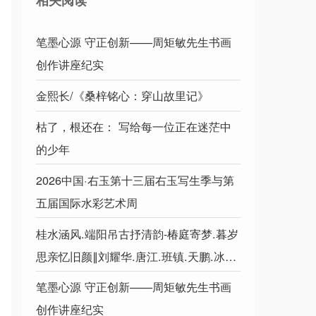
相关阅读
笔墨心源 守正创新——周矩敏先生书画
创作讲座纪实
金熙长/《桑梓铭心：穿山故里记》
枯了，根还在： 写给每一位正在迷茫中
的少年
2026中国·右玉第十三届右玉写生季与第
五届国际水彩艺术周
桂水涵风.端阳吊古抒清韵-椿庭寄梦.暮岁
思亲忆旧颜∥刘耀华.唐江.班镇.天鹏.冰川.
陈飞鹏.胡广英.毛美凤.兴华.李昇寿.生哥.
笔墨心源 守正创新——周矩敏先生书画
兰生.陈小芬.黄志华.牛在坤…
创作讲座纪实