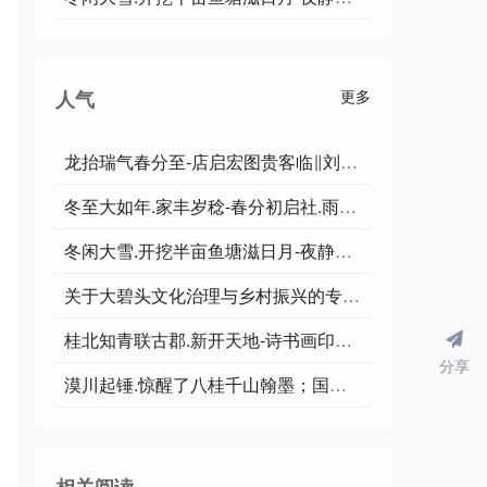
人气
更多
龙抬瑞气春分至-店启宏图贵客临∥刘耀华.唐江.班镇.莫天华.李昇寿.冯继斌.刘兴华.文志清.胡广英.牛在坤等佳作欣赏∥桂林都市漓江诗书画社微刊∥书法江湖100期
冬至大如年.家丰岁稔-春分初启社.雨顺风调∥刘耀华.唐江.班镇.莫天华.冯继斌.徐金耀.刘兵.刘兴华.聂桂生.牛在坤.李学民.赵凤海等佳作欣赏∥书法江湖88期
冬闲大雪.开挖半亩鱼塘滋日月-夜静清心.创作三张汉隶绣春秋∥刘耀华.覃远通.韦运雪.唐江.冯继斌.李昇寿.班镇.天鹏.刘兴华.聂桂生.牛在坤等佳作欣赏
关于大碧头文化治理与乡村振兴的专题论述∥刘耀华即席发言并投稿∥书法江湖81期
桂北知青联古郡.新开天地-诗书画印汇瑶章.尽见竹松∥刘耀华.唐江.冯继斌.莫天华.班镇.文志清.刘兴华.牛在坤等佳作欣赏∥书法江湖80期
分享
漠川起锤.惊醒了八桂千山翰墨；国亮开道.喜酬得两江万币丹青∥乡村文化振兴新篇∥刘耀华.韦运雪.王波.唐江.冯继斌.莫天华.兴华.卢翠芬.牛在坤.李昇寿等佳作欣赏